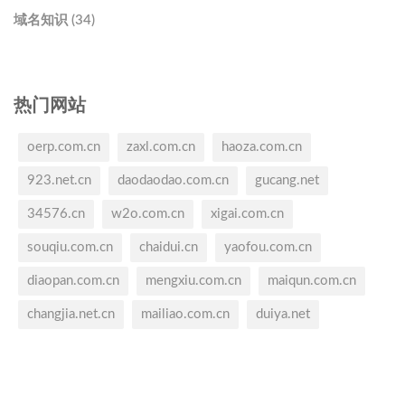
域名知识 (34)
热门网站
oerp.com.cn
zaxl.com.cn
haoza.com.cn
923.net.cn
daodaodao.com.cn
gucang.net
34576.cn
w2o.com.cn
xigai.com.cn
souqiu.com.cn
chaidui.cn
yaofou.com.cn
diaopan.com.cn
mengxiu.com.cn
maiqun.com.cn
changjia.net.cn
mailiao.com.cn
duiya.net