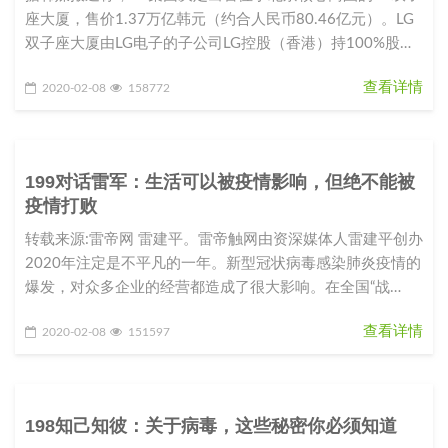
座大厦，售价1.37万亿韩元（约合人民币80.46亿元）。LG
双子座大厦由LG电子的子公司LG控股（香港）持100%股
份。L
查看详情
2020-02-08
158772
199对话雷军：生活可以被疫情影响，但绝不能被
疫情打败
转载来源:雷帝网 雷建平。雷帝触网由资深媒体人雷建平创办
2020年注定是不平凡的一年。新型冠状病毒感染肺炎疫情的
爆发，对众多企业的经营都造成了很大影响。在全国“战
役”如火如荼之际，
查看详情
2020-02-08
151597
198知己知彼：关于病毒，这些秘密你必须知道