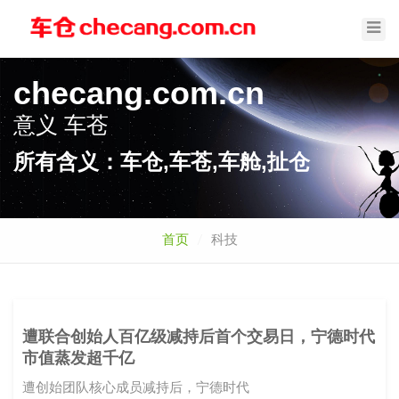
Toggl
Navig
checang.com.cn
意义
车苍
所有含义：车仓,车苍,车舱,扯仓
首页
科技
遭联合创始人百亿级减持后首个交易日，宁德时代
市值蒸发超千亿
遭创始团队核心成员减持后，宁德时代