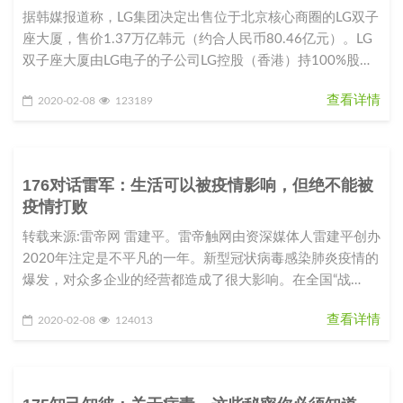
据韩媒报道称，LG集团决定出售位于北京核心商圈的LG双子
座大厦，售价1.37万亿韩元（约合人民币80.46亿元）。LG
双子座大厦由LG电子的子公司LG控股（香港）持100%股
份。L
查看详情
2020-02-08
123189
176对话雷军：生活可以被疫情影响，但绝不能被
疫情打败
转载来源:雷帝网 雷建平。雷帝触网由资深媒体人雷建平创办
2020年注定是不平凡的一年。新型冠状病毒感染肺炎疫情的
爆发，对众多企业的经营都造成了很大影响。在全国“战
役”如火如荼之际，
查看详情
2020-02-08
124013