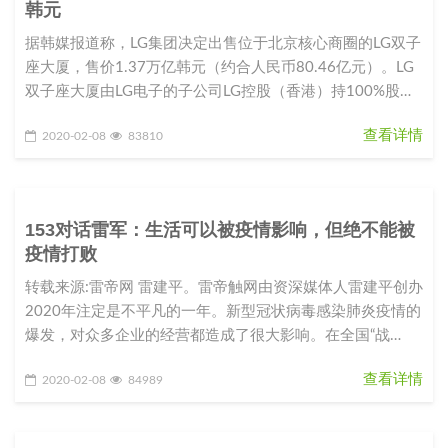
韩元
据韩媒报道称，LG集团决定出售位于北京核心商圈的LG双子
座大厦，售价1.37万亿韩元（约合人民币80.46亿元）。LG
双子座大厦由LG电子的子公司LG控股（香港）持100%股
份。L
查看详情
2020-02-08
83810
153对话雷军：生活可以被疫情影响，但绝不能被
疫情打败
转载来源:雷帝网 雷建平。雷帝触网由资深媒体人雷建平创办
2020年注定是不平凡的一年。新型冠状病毒感染肺炎疫情的
爆发，对众多企业的经营都造成了很大影响。在全国“战
役”如火如荼之际，
查看详情
2020-02-08
84989