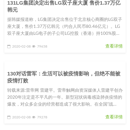
131LG集团决定出售LG双子座大厦 售价1.37万亿
韩元
据韩媒报道称，LG集团决定出售位于北京核心商圈的LG双子
座大厦，售价1.37万亿韩元（约合人民币80.46亿元）。LG
双子座大厦由LG电子的子公司LG控股（香港）持100%股
份。L
查看详情
2020-02-08
79658
130对话雷军：生活可以被疫情影响，但绝不能被
疫情打败
转载来源:雷帝网 雷建平。雷帝触网由资深媒体人雷建平创办
2020年注定是不平凡的一年。新型冠状病毒感染肺炎疫情的
爆发，对众多企业的经营都造成了很大影响。在全国“战
役”如火如荼之际，
查看详情
2020-02-08
79278