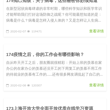
175知己知彼：关于病毒，这些秘密你必须知道
在新型冠状病毒肆虐的非常时期，哪些科学知识和医学常识
才能帮助我们打好这场防御之战呢？你可能最想知道的是：
病毒是什么？病毒是怎样入侵人体的？又是怎样让人生病
的？我们应该如何防御这种从
查看详情
2020-02-07
119471
174疫情之后，你的工作会有哪些影响？
自从昨天开工之后，朋友圈就很精彩：开始上班的羡慕在家
办公的在家办公的羡慕还没开工的下周复工的羡慕不用工作
的待就业的羡慕有工作的……还有很多网友调侃起了自己的职
业规划和目标：2020
查看详情
2020-02-08
120307
173上海开放大学全面开放优质在线学习资源