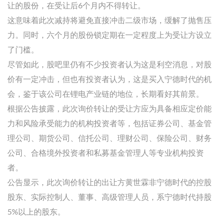
让的股份，在受让后6个月内不得转让。
这意味着此次减持将避免直接冲击二级市场，缓解了抛售压
力。同时，六个月的股份锁定期在一定程度上为受让方设立
了门槛。
尽管如此，股吧里仍有不少投资者认为这是
利空消息，
对股
价有一定冲击，
但也有投资者认为，这是买入宁德时代的机
会，鉴于该公司在锂电产业链的地位，长期看好其前景。
根据公告披露，此次询价转让的受让方应为具备相应定价能
力和风险承受能力的机构投资者等，包括证券公司、基金管
理公司、期货公司、信托公司、理财公司、保险公司、财务
公司、合格境外投资者和私募基金管理人等专业机构投资
者。
公告显示，此次询价转让的出让方黄世霖非宁德时代的控股
股东、实际控制人、董事、高级管理人员，系宁德时代持股
5%以上的股东。