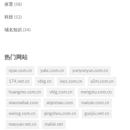
体育 (58)
科技 (52)
域名知识 (34)
热门网站
ojue.com.cn
yabc.com.cn
yunyunyun.com.cn
174.net.cn
vbig.cn
ixyz.com.cn
a2m.com.cn
huangmo.com.cn
vbig.com.cn
mengxiu.com.cn
xiaomaibai.com
aiqinmao.com
maizan.com.cn
welog.com.cn
qingshou.com.cn
guojiu.net.cn
maoyan.net.cn
mailai.net