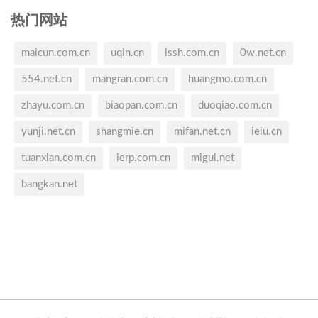
热门网站
maicun.com.cn
uqin.cn
issh.com.cn
0w.net.cn
554.net.cn
mangran.com.cn
huangmo.com.cn
zhayu.com.cn
biaopan.com.cn
duoqiao.com.cn
yunji.net.cn
shangmie.cn
mifan.net.cn
ieiu.cn
tuanxian.com.cn
ierp.com.cn
migui.net
bangkan.net