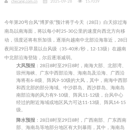
checang.com.cn
2025-09-28
157039
今年第20号台风“博罗依”预计将于今天（28日）白天掠过海
南岛以南海面，将以每小时25-30公里的速度向西北方向移
动，强度还将有所加强，逐渐向越南中北部沿海靠近，28日
夜间至29日早晨以台风级（35-40米/秒，12-13级）在越南
中北部沿海登陆，尔后逐渐减弱。
大风预报
：28日8时至29日8时，南海大部、北部湾、
琼州海峡、广东中西部沿海、海南岛及沿海、广西沿
海将有6-8级、阵风9-10级的大风，其中，南海中西部
和西北部的部分海域、中沙群岛、西沙群岛、海南岛
南部沿海的风力有9-10级、阵风11-12级，台风中心
经过的附近海域或地区风力可达11-13级、阵风14-15
级。
降水预报
：28日8时至29日8时，广西南部、广东西南
部、海南岛等地部分地区有大到暴雨，其中，海南岛