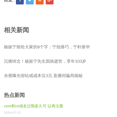
转发:
相关新闻
杨振宁留给大家的8个字：宁拙毋巧，宁朴毋华
沉痛悼念！杨振宁先生因病逝世，享年103岁
央视曝光假钻戒成本仅3元 直播间骗局揭秘
热点新闻
com和cn域名过期多久可 以再注册
2026-07-15