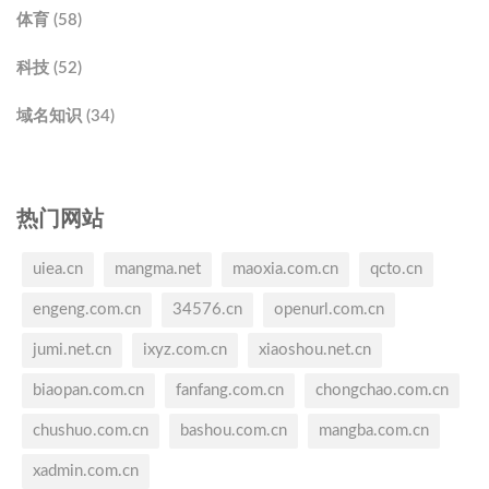
体育 (58)
科技 (52)
域名知识 (34)
热门网站
uiea.cn
mangma.net
maoxia.com.cn
qcto.cn
engeng.com.cn
34576.cn
openurl.com.cn
jumi.net.cn
ixyz.com.cn
xiaoshou.net.cn
biaopan.com.cn
fanfang.com.cn
chongchao.com.cn
chushuo.com.cn
bashou.com.cn
mangba.com.cn
xadmin.com.cn